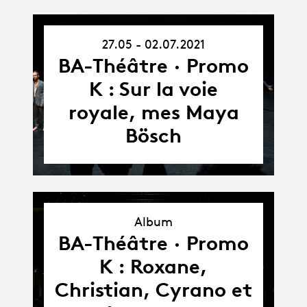
27.05 - 02.07.2021
27.05.21
-
BA-Théâtre · Promo
02.07.21
K : Sur la voie
royale, mes Maya
Bösch
Album
Album
BA-Théâtre · Promo
K : Roxane,
Christian, Cyrano et