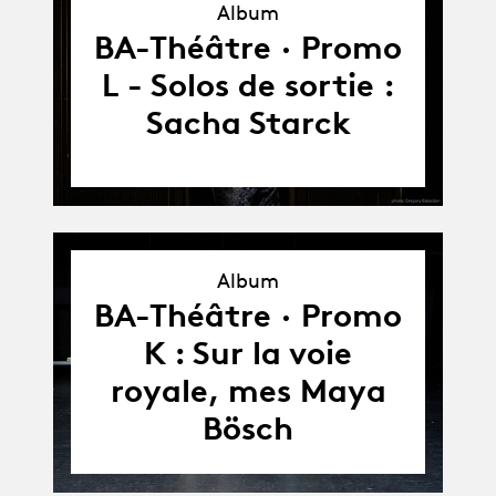
Album
Album
BA-Théâtre · Promo
L - Solos de sortie :
Sacha Starck
Album
Album
BA-Théâtre · Promo
K : Sur la voie
royale, mes Maya
Bösch