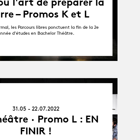
ou l'art de préparer la
rre – Promos K et L
al, les Parcours libres ponctuent la fin de la 2e
nnée d'études en Bachelor Théâtre.
31.05.22
-
22.07.22
31.05 - 22.07.2022
éâtre · Promo L : EN
FINIR !