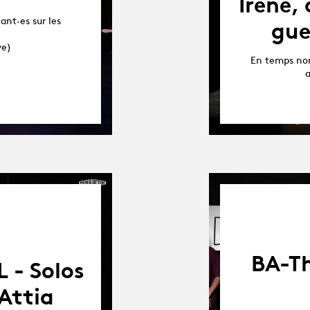
Irène, 
ant·es sur les
gue
ve)
En temps norm
a
BA-Th
 - Solos
 Attia