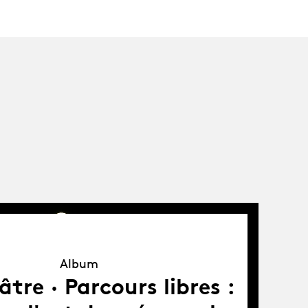
Album
Album
tre · Parcours libres :