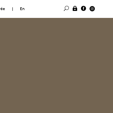
rée
|
En