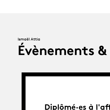
Ismaël Attia
Évènements &
Diplômé·es à l'af