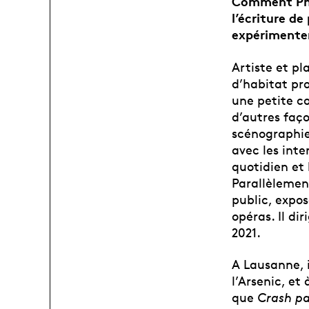
Comment Phil
l’écriture d
expérimenter
Artiste et pl
d’habitat pro
une petite c
d’autres faço
scénographie
avec les inte
quotidien et 
Parallèlemen
public, expos
opéras. Il d
2021.
A Lausanne, 
l’Arsenic, et
que
Crash par