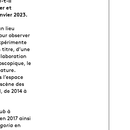
-t-il
er et
nvier 2023.
n lieu
pour observer
expérimente
 titre, d’une
llaboration
oscopique, le
nature.
s l’espace
 scène des
, de 2014 à
ub
à
en 2017 ainsi
goria
en