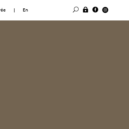
rée
|
En