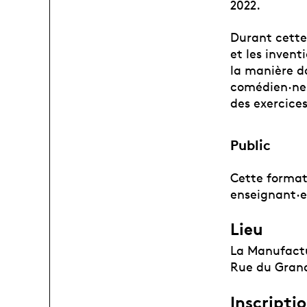
2022.
Durant cette 
et les invent
la manière do
comédien·nes
des exercice
Public
Cette format
enseignant·es
Lieu
La Manufactu
Rue du Grand
Inscripti