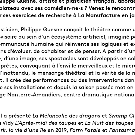
ippe Quesne, artiste et plasticien français, aborde
e plateau avec ses comédien·ne·s ? Venez le rencontr
 ses exercices de recherche à La Manufacture en ja
asticien, Philippe Quesne conçoit le théâtre comme u
visoire au sein d’un écosystème artificiel, imaginé 
ommunauté humaine qui réinvente ses logiques et 
ns d’évoluer, de cohabiter et de penser. A partir d’un
, d’une image, ses spectacles sont développés en co
rprètes, convoquant à l’envi le merveilleux et le micr
l'inattendu, le mensonge théâtral et la vérité de la 
t, il crée des performances ou des interventions dan
e ses installations et depuis la saison passée met en
irige Nanterre-Amandiers, centre dramatique national
il a présenté
La Mélancolie des dragons
et
Swamp Cl
 à Vidy
L’Après-midi des taupes
et
La Nuit des taupes
k, la vie d’une île
en 2019,
Farm Fatale
et
Fantasma