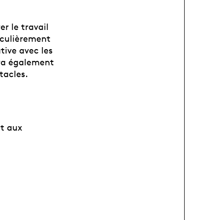
r le travail
iculièrement
tive avec les
era également
tacles.
nt aux