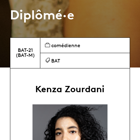
Diplômé·e
comédienne
BAT-21
(BAT-M)
BAT
Kenza Zourdani