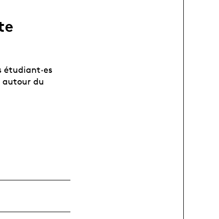
te
s étudiant·es
n autour du