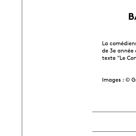
B
La comédienn
de 3e année 
texte "Le Co
Images : © G