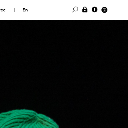
rée
|
En