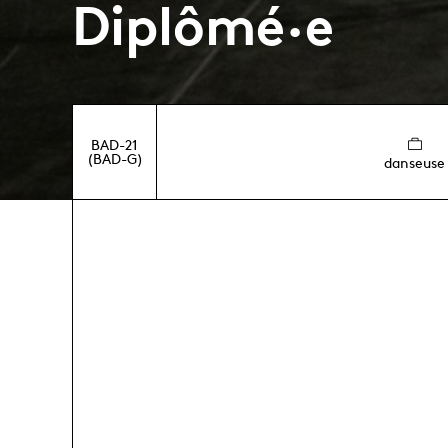
Diplômé·e
BAD-21
(BAD-G)
danseuse