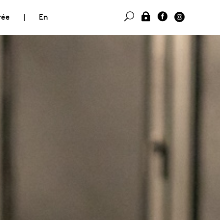
rée
|
En