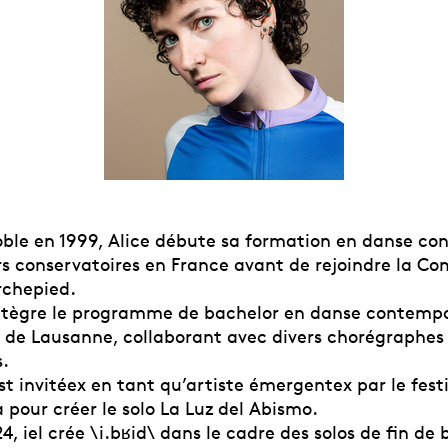
ble en 1999, Alice débute sa formation en danse c
rs conservatoires en France avant de rejoindre la C
rchepied.
 intègre le programme de bachelor en danse contemp
de Lausanne, collaborant avec divers chorégraphes 
s.
est invitéex en tant qu’artiste émergentex par le fest
 pour créer le solo La Luz del Abismo.
24, iel crée \i.bʁid\ dans le cadre des solos de fin de 