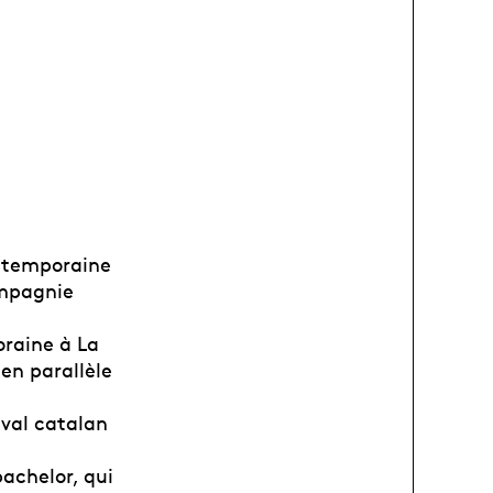
ontemporaine
ompagnie
oraine à La
en parallèle
ival catalan
bachelor, qui