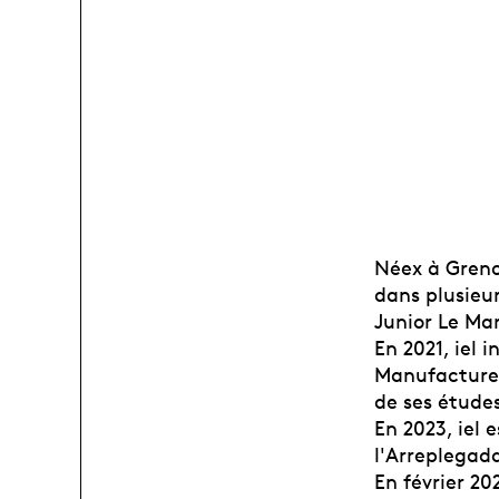
Néex à Greno
dans plusieu
Junior Le Ma
En 2021, iel
Manufacture 
de ses étude
En 2023, iel 
l'Arreplegada
En février 20