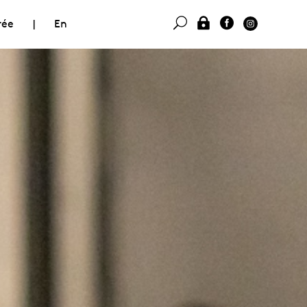
rée
|
En