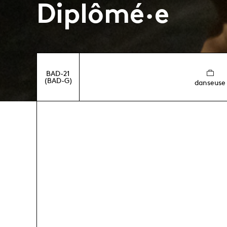
Diplômé·e
BAD-21
(BAD-G)
danseuse