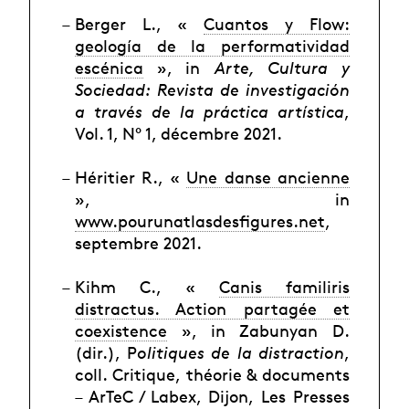
Berger L., «
Cuantos y Flow:
geología de la performatividad
escénica
», in
Arte, Cultura y
Sociedad: Revista de investigación
a través de la práctica artística
,
Vol. 1, N° 1, décembre 2021.
Héritier R., «
Une danse ancienne
», in
www.pourunatlasdesfigures.net
,
septembre 2021.
Kihm C., «
Canis familiris
distractus. Action partagée et
coexistence
», in Zabunyan D.
(dir.), P
olitiques de la distraction
,
coll. Critique, théorie & documents
– ArTeC / Labex, Dijon, Les Presses