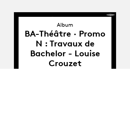
Album
Album
BA-Théâtre · Promo
N : Travaux de
Bachelor - Louise
Crouzet
Album
Album
BA-Théâtre · Promo
N : Présentation de
fin d'atelier :