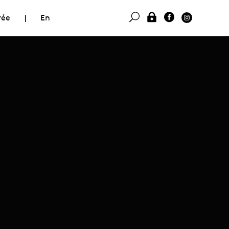
rée
|
En