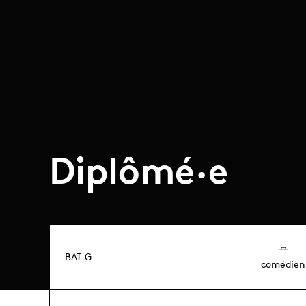
Diplômé·e
BAT-G
comédien