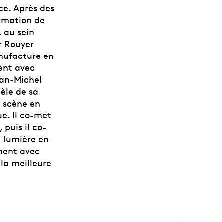
ce. Après des
ormation de
 au sein
r Rouyer
Manufacture en
ent avec
ean-Michel
èle de sa
n scène en
ue. Il co-met
puis il co-
a lumière en
ment avec
 la meilleure