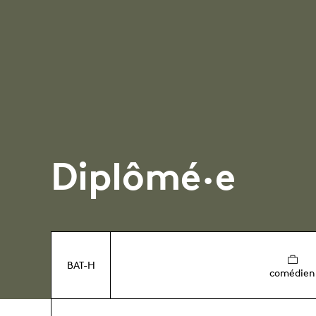
Diplômé·e
BAT-H
comédien