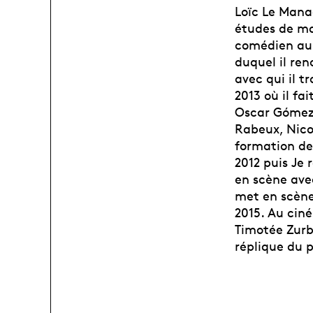
Loïc Le Mana
études de ma
comédien au 
duquel il re
avec qui il t
2013 où il f
Oscar Gómez 
Rabeux, Nico
formation de
2012 puis Je 
en scène avec
met en scène
2015. Au cin
Timotée Zurbu
réplique du p