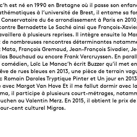
c’h est né en 1990 en Bretagne où il passe son enfan
thématiques à l’université de Brest, il entame sa f
Conservatoire du 6e arrondissement à Paris en 2010,
ncontre Bernadette Le Saché ainsi que François-Xavie
ravaillera à plusieurs reprises. Il intègre ensuite la 
ait de nombreuses rencontres déterminantes notamm
Mata, François Gremaud, Jean-François Sivadier, J
las Bouchaud ou encore Frank Vercruyssen. En parall
 comédien, Loïc Le Manac’h écrit Buzzer qu’il met e
rêve de rues bleues en 2013, une pièce de terrain vag
 Romain Daroles Tryptique Pinter et Un jour en 2013, 
 avec Margot Van Hove Et il me fallut dormir avec l
éma, il participe à plusieurs court-métrages, notam
chen ou Valentin Merz. En 2015, il obtient le prix de
our-cent culturel Migros.