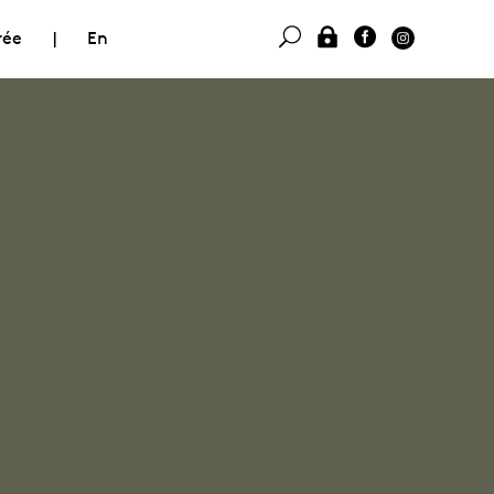
rée
|
En