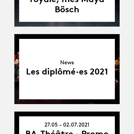
Bösch
News
News
Les diplômé·es 2021
27.05 - 02.07.2021
27.05.21
-
BA-Théâtre · Promo