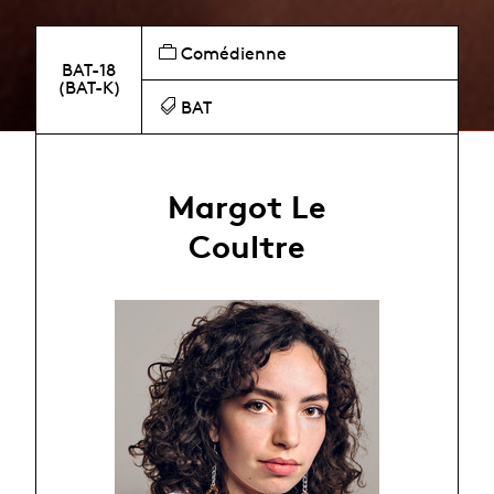
Comédienne
BAT-18
(BAT-K)
BAT
Margot Le
Coultre