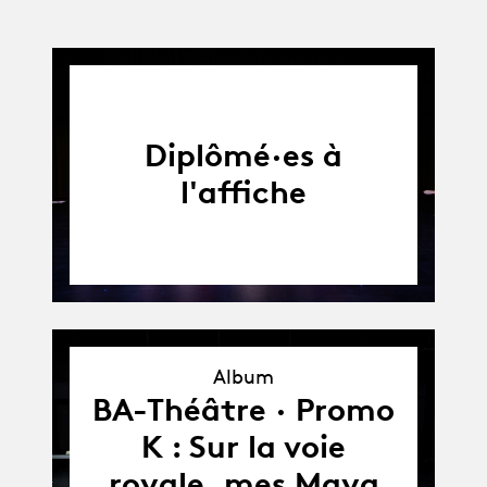
Diplômé·es à
l'affiche
Album
Album
BA-Théâtre · Promo
K : Sur la voie
royale, mes Maya