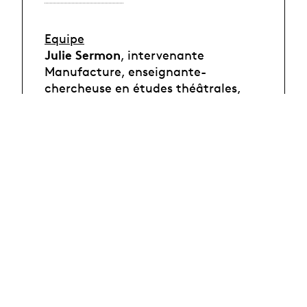
Equipe
Julie Sermon
, intervenante
Manufacture, enseignante-
chercheuse en études théâtrales,
Université Lyon 2, dramaturge
(chercheuse principale)
Éliane Beaufils
, enseignante-
chercheuse en études théâtrales,
Université Paris 8
Eve Chariatte
, danseuse et
chorégraphe
Joanne Clavel
, chercheuse en
Interdisciplinarité des Humanités
Environnementales, chargée de
recherche, CNRS
Damien Delorme
, enseignant-
chercheur en philosophie et éthique