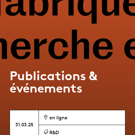
Publications &
événements
en ligne
31.03.25
R&D