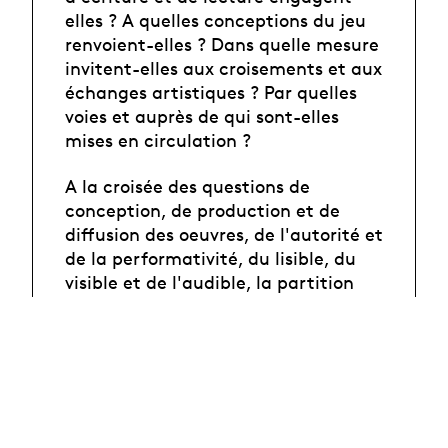
elles ? A quelles conceptions du jeu
renvoient-elles ? Dans quelle mesure
invitent-elles aux croisements et aux
échanges artistiques ? Par quelles
voies et auprès de qui sont-elles
mises en circulation ?
A la croisée des questions de
conception, de production et de
diffusion des oeuvres, de l'autorité et
de la performativité, du lisible, du
visible et de l'audible, la partition
est un objet et un concept
interartistiques majeurs. Au fil de ce
livre, il apparaît que, selon les
usages qui sont faits de la partition,
les fonctions qu'elle endosse, les
valeurs et les discours qui lui sont