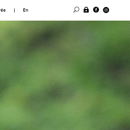
rée
|
En